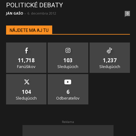
POLITICKÉ DEBATY
JÁN GAŠO
-
6. decembra 2012
0
NÁJDETE MA AJ TU
11,718
103
1,237
Fanúšikov
Sledujúcich
Sledujúcich
104
6
Sledujúcich
Odberateľov
Reklama