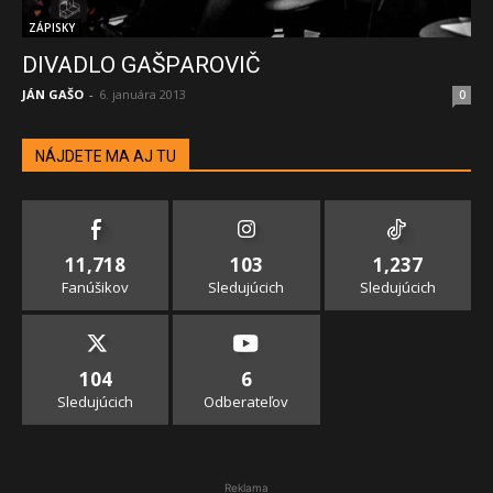
ZÁPISKY
DIVADLO GAŠPAROVIČ
JÁN GAŠO
-
6. januára 2013
0
NÁJDETE MA AJ TU
11,718
103
1,237
Fanúšikov
Sledujúcich
Sledujúcich
104
6
Sledujúcich
Odberateľov
Reklama