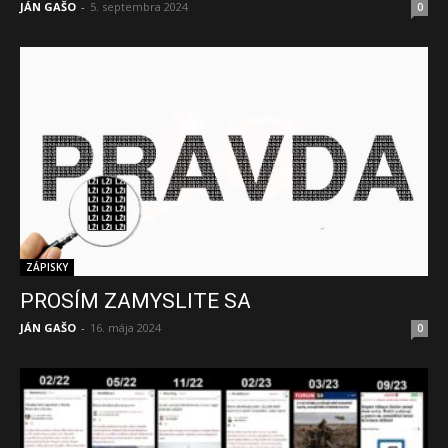
JÁN GAŠO
-
5. septembra 2024
0
ZÁPISKY
PROSÍM ZAMYSLITE SA
JÁN GAŠO
-
16. mája 2024
0