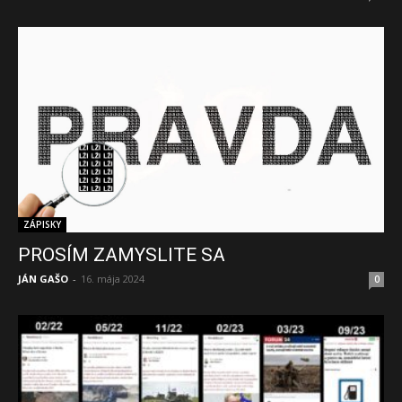
ZÁPISKY
PROSÍM ZAMYSLITE SA
JÁN GAŠO
-
16. mája 2024
0