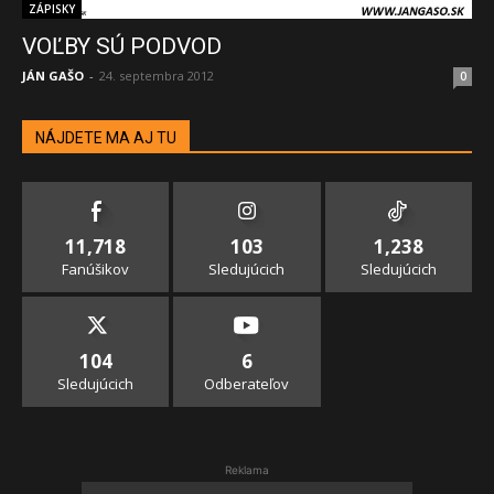
ZÁPISKY
VOĽBY SÚ PODVOD
JÁN GAŠO
-
24. septembra 2012
0
NÁJDETE MA AJ TU
11,718
103
1,238
Fanúšikov
Sledujúcich
Sledujúcich
104
6
Sledujúcich
Odberateľov
Reklama