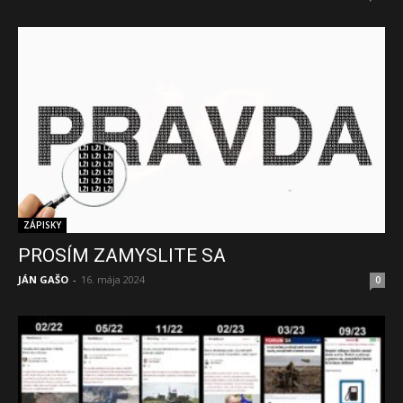
ZÁPISKY
PROSÍM ZAMYSLITE SA
JÁN GAŠO
-
16. mája 2024
0