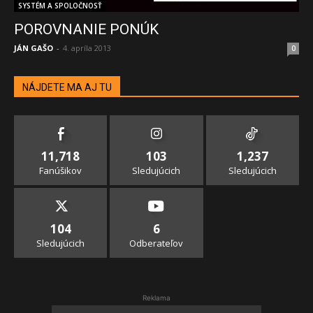
SYSTÉM A SPOLOČNOSŤ
POROVNANIE PONÚK
JÁN GAŠO
-
4. apríla 2013
0
NÁJDETE MA AJ TU
11,718
103
1,237
Fanúšikov
Sledujúcich
Sledujúcich
104
6
Sledujúcich
Odberateľov
Reklama