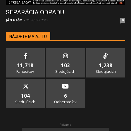
JE TREBA ZAČAŤ
SEPARÁCIA ODPADU
JÁN GAŠO
-
21. apríla 2013
0
NÁJDETE MA AJ TU
11,718
103
1,238
Fanúšikov
Sledujúcich
Sledujúcich
104
6
Sledujúcich
Odberateľov
Reklama