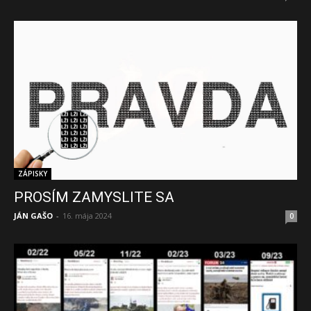
ZÁPISKY
PROSÍM ZAMYSLITE SA
JÁN GAŠO
-
16. mája 2024
0