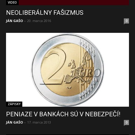
VIDEO
NEOLIBERÁLNY FAŠIZMUS
JÁN GAŠO
-
20. marca 2016
0
ZÁPISKY
PENIAZE V BANKÁCH SÚ V NEBEZPEČÍ!
JÁN GAŠO
-
17. marca 2013
0