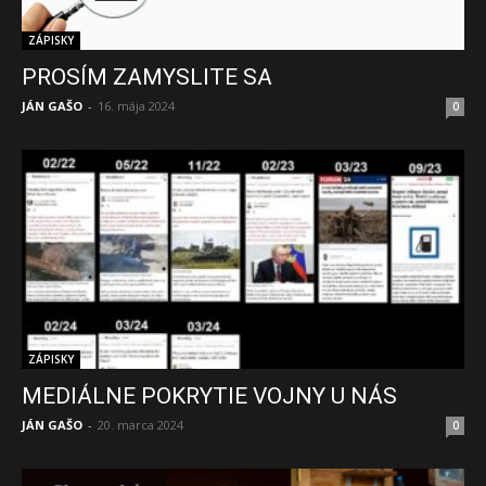
ZÁPISKY
PROSÍM ZAMYSLITE SA
JÁN GAŠO
-
16. mája 2024
0
ZÁPISKY
MEDIÁLNE POKRYTIE VOJNY U NÁS
JÁN GAŠO
-
20. marca 2024
0