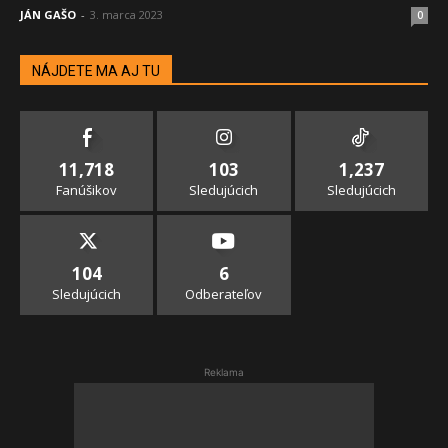
JÁN GAŠO
-
3. marca 2023
0
NÁJDETE MA AJ TU
11,718
103
1,237
Fanúšikov
Sledujúcich
Sledujúcich
104
6
Sledujúcich
Odberateľov
Reklama