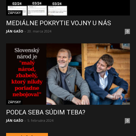
ZÁPISKY
MEDIÁLNE POKRYTIE VOJNY U NÁS
JÁN GAŠO
-
20. marca 2024
0
ZÁPISKY
PODĽA SEBA SÚDIM TEBA?
JÁN GAŠO
-
5. februára 2024
0