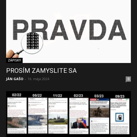
ZÁPISKY
PROSÍM ZAMYSLITE SA
JÁN GAŠO
-
16. mája 2024
0