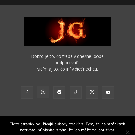
Dobro je to, čo treba v dnešnej dobe
podporovať...
Vidím aj to, čo iní vidieť nechcú.
Tieto stránky používajú súbory cookies. Tým, že na stránkach
zotrváte, súhlasíte s tým, že ich môžeme používať.
2012 - 2022 Obsah stránok je možné s funkčným odkazom na pôvodný