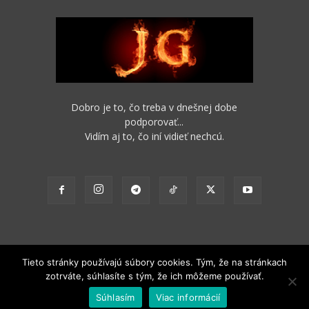
Dobro je to, čo treba v dnešnej dobe
podporovať...
Vidím aj to, čo iní vidieť nechcú.
Tieto stránky používajú súbory cookies. Tým, že na stránkach
zotrváte, súhlasíte s tým, že ich môžeme používať.
2012 - 2022 Obsah stránok je možné s funkčným odkazom na pôvodný
Súhlasím
Viac informácií
zdroj ďalej nekomerčne šíriť.