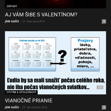
ZÁPISKY
AJ VÁM ŠIBE S VALENTÍNOM?
JÁN GAŠO
-
12. februára 2013
0
SYSTÉM A SPOLOČNOSŤ
VIANOČNÉ PRIANIE
JÁN GAŠO
-
23. decembra 2012
0