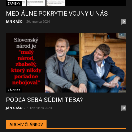
ZÁPISKY
MEDIÁLNE POKRYTIE VOJNY U NÁS
JÁN GAŠO
-
20. marca 2024
0
ZÁPISKY
PODĽA SEBA SÚDIM TEBA?
JÁN GAŠO
-
5. februára 2024
0
ARCHÍV ČLÁNKOV