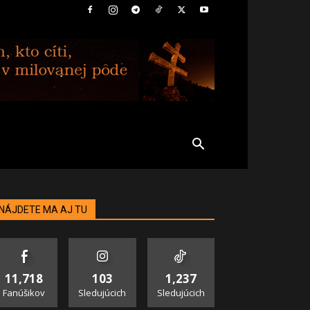
NÁJDETE MA AJ TU
11,718
103
1,237
Fanúšikov
Sledujúcich
Sledujúcich