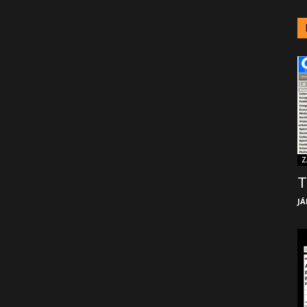
Z
T
JÁ