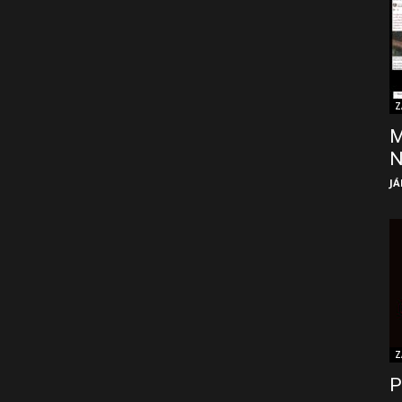
Z
M
JÁ
Z
P