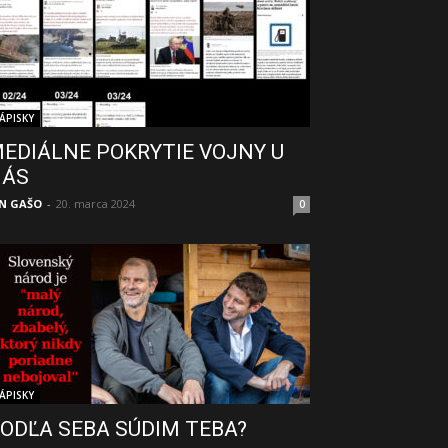
ÁPISKY
EDIÁLNE POKRYTIE VOJNY U
NÁS
N GAŠO
-
20. marca 2024
0
ÁPISKY
ODĽA SEBA SÚDIM TEBA?