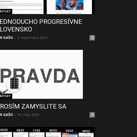
ÁPISKY
EDNODUCHO PROGRESÍVNE
LOVENSKO
N GAŠO
-
5. septembra 2024
0
ÁPISKY
ROSÍM ZAMYSLITE SA
N GAŠO
-
16. mája 2024
0