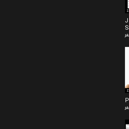
Z
J
S
JÁ
Z
P
JÁ