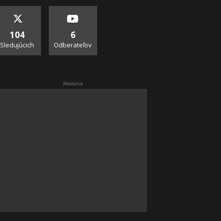
104
6
Sledujúcich
Odberateľov
Reklama