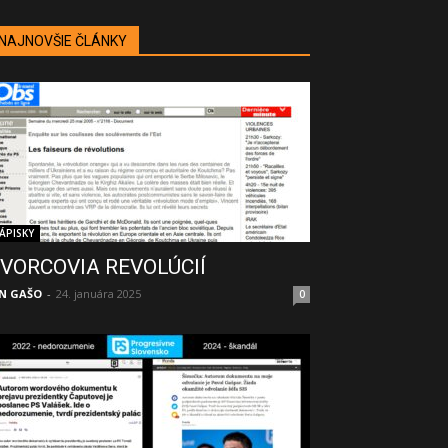
NAJNOVŠIE ČLÁNKY
ÁPISKY
VORCOVIA REVOLÚCIÍ
N GAŠO
-
24. januára 2025
0