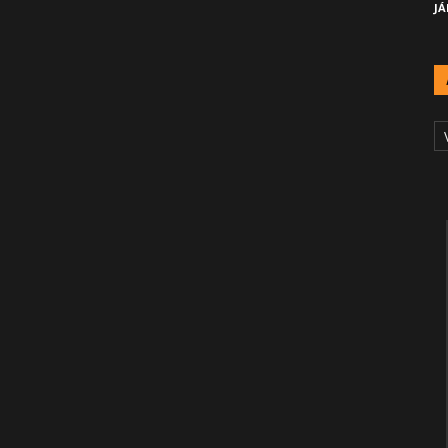
JÁ
A
Č