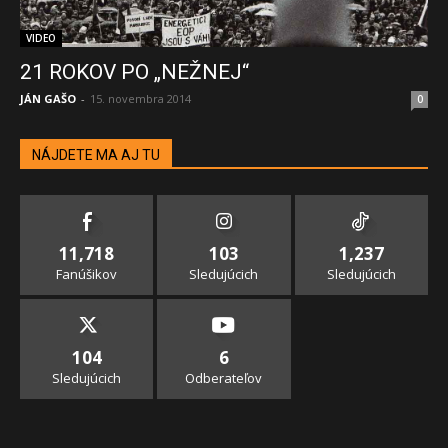
VIDEO
21 ROKOV PO „NEŽNEJ“
JÁN GAŠO
-
15. novembra 2014
0
NÁJDETE MA AJ TU
11,718
103
1,237
Fanúšikov
Sledujúcich
Sledujúcich
104
6
Sledujúcich
Odberateľov