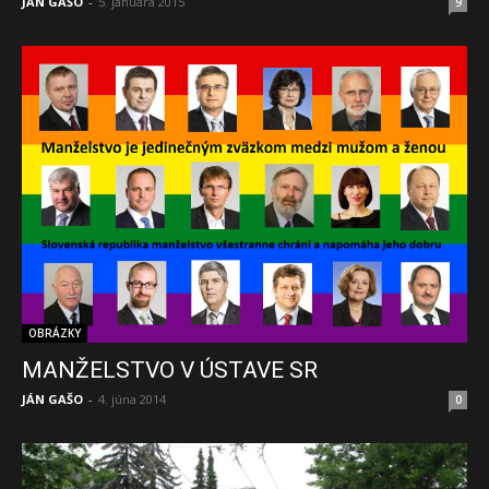
JÁN GAŠO
-
5. januára 2015
9
OBRÁZKY
MANŽELSTVO V ÚSTAVE SR
JÁN GAŠO
-
4. júna 2014
0