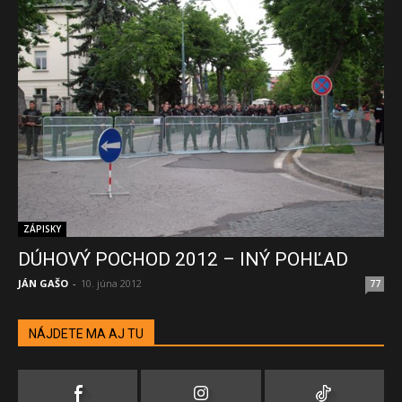
ZÁPISKY
DÚHOVÝ POCHOD 2012 – INÝ POHĽAD
JÁN GAŠO
-
10. júna 2012
77
NÁJDETE MA AJ TU