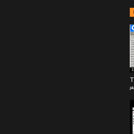
Z
T
JÁ