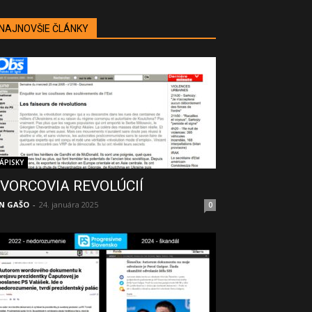
NAJNOVŠIE ČLÁNKY
ÁPISKY
VORCOVIA REVOLÚCIÍ
N GAŠO
-
24. januára 2025
0