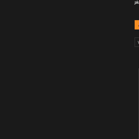
JÁ
A
Č