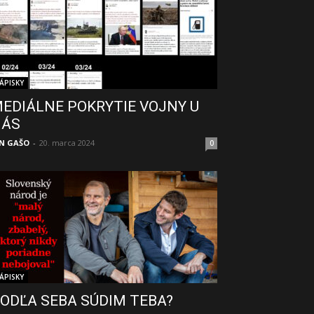
ÁPISKY
EDIÁLNE POKRYTIE VOJNY U
NÁS
N GAŠO
-
20. marca 2024
0
ÁPISKY
ODĽA SEBA SÚDIM TEBA?