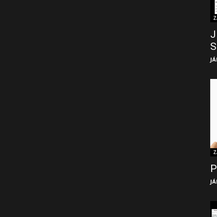
Z
J
S
JÁ
Z
P
JÁ