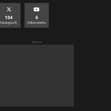
104
6
Sledujúcich
Odberateľov
Reklama