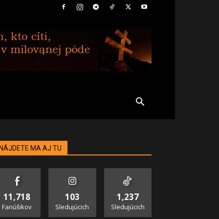
NÁJDETE MA AJ TU
11,718
103
1,237
Fanúšikov
Sledujúcich
Sledujúcich