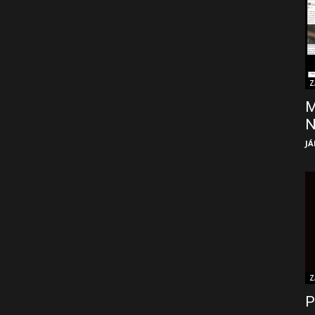
Z
M
JÁ
Z
P