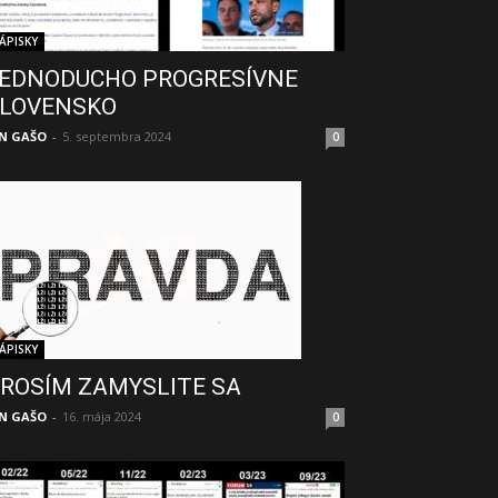
ÁPISKY
EDNODUCHO PROGRESÍVNE
LOVENSKO
N GAŠO
-
5. septembra 2024
0
ÁPISKY
ROSÍM ZAMYSLITE SA
N GAŠO
-
16. mája 2024
0