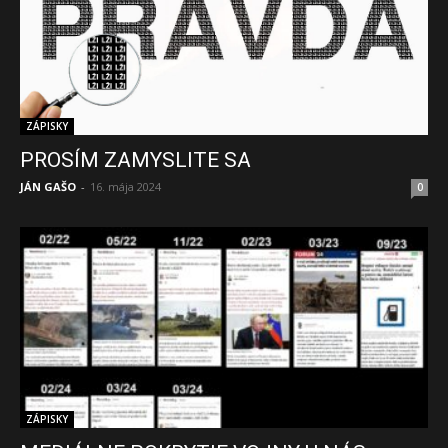
ZÁPISKY
PROSÍM ZAMYSLITE SA
JÁN GAŠO
-
16. mája 2024
0
ZÁPISKY