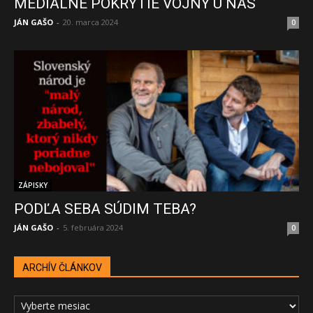
MEDIÁLNE POKRYTIE VOJNY U NÁS
JÁN GAŠO
-
20. marca 2024
0
ZÁPISKY
PODĽA SEBA SÚDIM TEBA?
JÁN GAŠO
-
5. februára 2024
0
ARCHÍV ČLÁNKOV
ARCHÍV
ČLÁNKOV