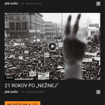
JÁN GAŠO
-
19. októbra 2016
0
VIDEO
21 ROKOV PO „NEŽNEJ“
JÁN GAŠO
-
15. novembra 2014
0