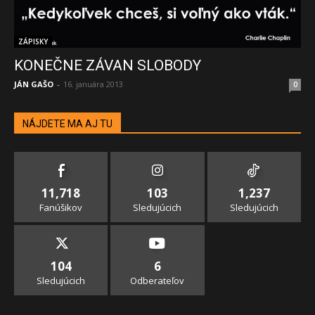
ZÁPISKY
KONEČNE ZÁVAN SLOBODY
JÁN GAŠO
-
16. januára 2013
0
NÁJDETE MA AJ TU
11,718
103
1,237
Fanúšikov
Sledujúcich
Sledujúcich
104
6
Sledujúcich
Odberateľov