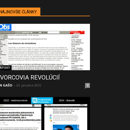
NAJNOVŠIE ČLÁNKY
ÁPISKY
VORCOVIA REVOLÚCIÍ
N GAŠO
-
24. januára 2025
0