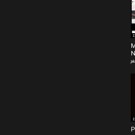
Z
M
JÁ
Z
P