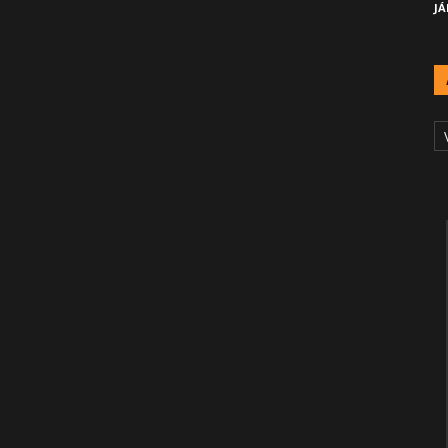
JÁ
A
Č