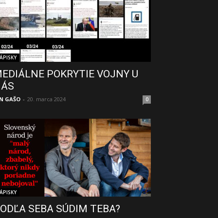
ÁPISKY
EDIÁLNE POKRYTIE VOJNY U
NÁS
N GAŠO
-
20. marca 2024
0
ÁPISKY
ODĽA SEBA SÚDIM TEBA?