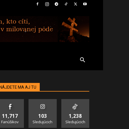
NÁJDETE MA AJ TU
11,717
103
1,238
Fanúšikov
Sledujúcich
Sledujúcich