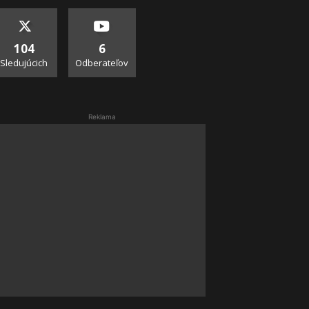
104
6
Sledujúcich
Odberateľov
Reklama