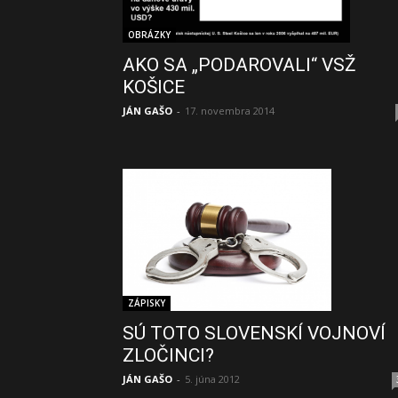
OBRÁZKY
AKO SA „PODAROVALI“ VSŽ
KOŠICE
JÁN GAŠO
-
17. novembra 2014
ZÁPISKY
SÚ TOTO SLOVENSKÍ VOJNOVÍ
ZLOČINCI?
JÁN GAŠO
-
5. júna 2012