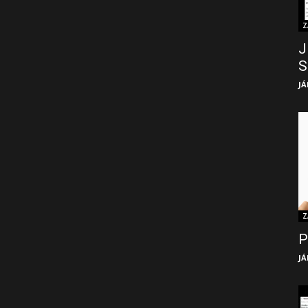
Z
J
S
JÁ
Z
P
JÁ