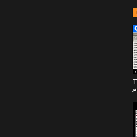
Z
T
JÁ