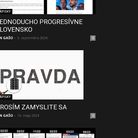
ÁPISKY
EDNODUCHO PROGRESÍVNE
LOVENSKO
N GAŠO
-
5. septembra 2024
0
ÁPISKY
ROSÍM ZAMYSLITE SA
N GAŠO
-
16. mája 2024
0