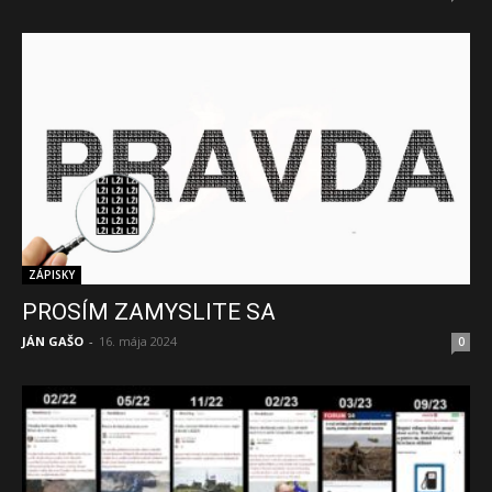
ZÁPISKY
PROSÍM ZAMYSLITE SA
JÁN GAŠO
-
16. mája 2024
0