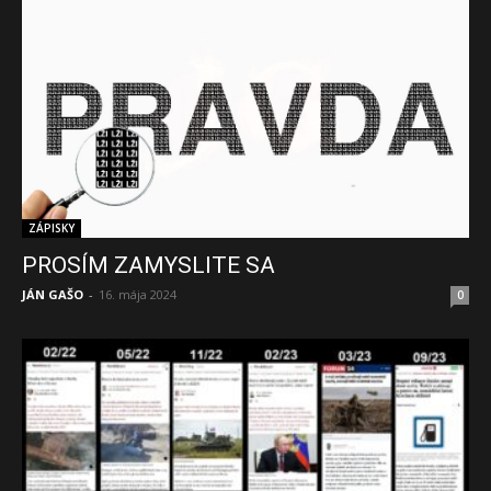
ZÁPISKY
PROSÍM ZAMYSLITE SA
JÁN GAŠO
-
16. mája 2024
0