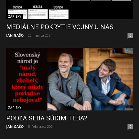
ZÁPISKY
MEDIÁLNE POKRYTIE VOJNY U NÁS
JÁN GAŠO
-
20. marca 2024
0
ZÁPISKY
PODĽA SEBA SÚDIM TEBA?
JÁN GAŠO
-
5. februára 2024
0