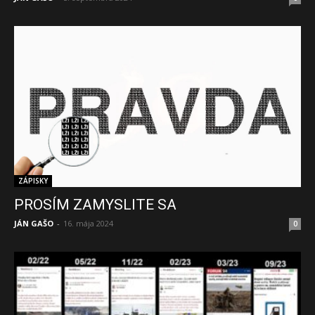
ZÁPISKY
PROSÍM ZAMYSLITE SA
JÁN GAŠO
-
16. mája 2024
0