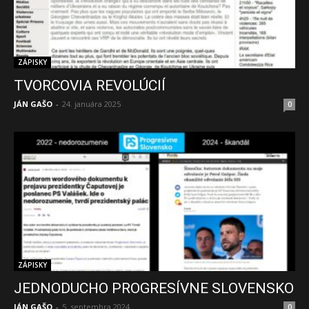
ZÁPISKY
TVORCOVIA REVOLÚCIÍ
JÁN GAŠO
-
24. januára 2025
0
ZÁPISKY
JEDNODUCHO PROGRESÍVNE SLOVENSKO
JÁN GAŠO
-
5. septembra 2024
0