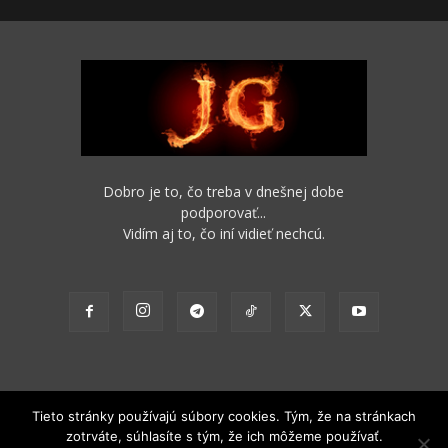
Dobro je to, čo treba v dnešnej dobe
podporovať...
Vidím aj to, čo iní vidieť nechcú.
Tieto stránky používajú súbory cookies. Tým, že na stránkach
zotrváte, súhlasíte s tým, že ich môžeme používať.