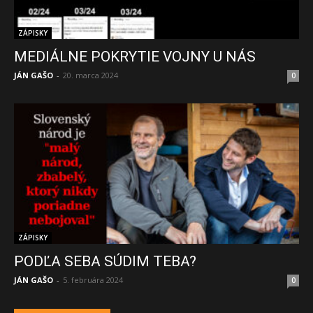
ZÁPISKY
MEDIÁLNE POKRYTIE VOJNY U NÁS
JÁN GAŠO
-
20. marca 2024
0
ZÁPISKY
PODĽA SEBA SÚDIM TEBA?
JÁN GAŠO
-
5. februára 2024
0