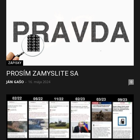
ZÁPISKY
PROSÍM ZAMYSLITE SA
JÁN GAŠO
-
16. mája 2024
0