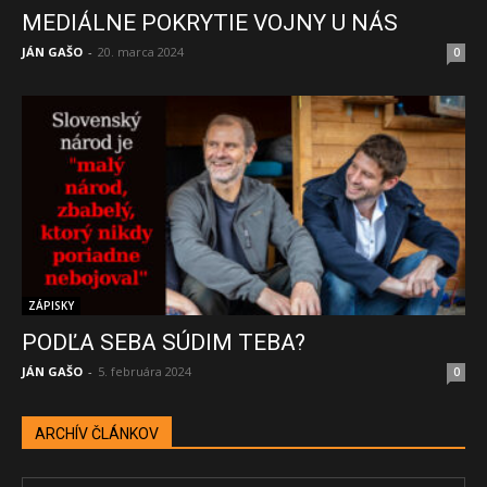
MEDIÁLNE POKRYTIE VOJNY U NÁS
JÁN GAŠO
-
20. marca 2024
0
ZÁPISKY
PODĽA SEBA SÚDIM TEBA?
JÁN GAŠO
-
5. februára 2024
0
ARCHÍV ČLÁNKOV
ARCHÍV