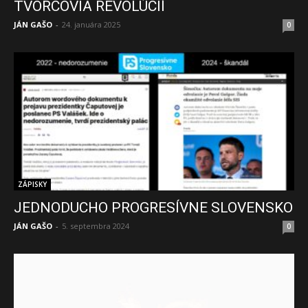
TVORCOVIA REVOLÚCIÍ
JÁN GAŠO
-
24. januára 2025
0
ZÁPISKY
JEDNODUCHO PROGRESÍVNE SLOVENSKO
JÁN GAŠO
-
5. septembra 2024
0