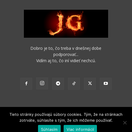
Dobro je to, čo treba v dnešnej dobe
podporovať...
Vidím aj to, čo iní vidieť nechcú.
Tieto stránky používajú súbory cookies. Tým, že na stránkach
zotrváte, súhlasíte s tým, že ich môžeme používať.
2012 - 2022 Obsah stránok je možné s funkčným odkazom na pôvodný
Súhlasím
Viac informácií
zdroj ďalej nekomerčne šíriť.