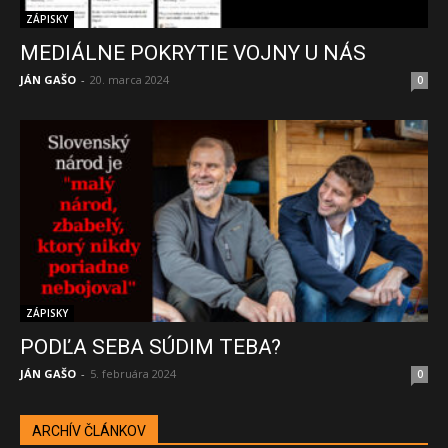
ZÁPISKY
MEDIÁLNE POKRYTIE VOJNY U NÁS
JÁN GAŠO
-
20. marca 2024
0
ZÁPISKY
PODĽA SEBA SÚDIM TEBA?
JÁN GAŠO
-
5. februára 2024
0
ARCHÍV ČLÁNKOV