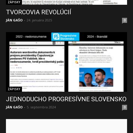
ZÁPISKY
TVORCOVIA REVOLÚCIÍ
JÁN GAŠO
-
24. januára 2025
0
ZÁPISKY
JEDNODUCHO PROGRESÍVNE SLOVENSKO
JÁN GAŠO
-
5. septembra 2024
0