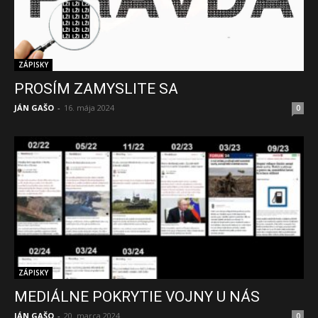
ZÁPISKY
PROSÍM ZAMYSLITE SA
JÁN GAŠO
-
16. mája 2024
0
ZÁPISKY
MEDIÁLNE POKRYTIE VOJNY U NÁS
JÁN GAŠO
-
20. marca 2024
0