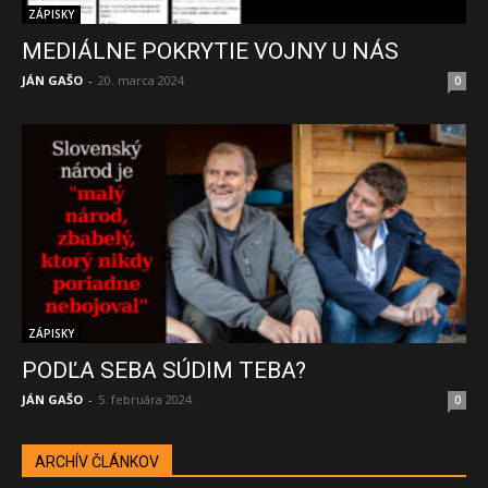
ZÁPISKY
MEDIÁLNE POKRYTIE VOJNY U NÁS
JÁN GAŠO
-
20. marca 2024
0
ZÁPISKY
PODĽA SEBA SÚDIM TEBA?
JÁN GAŠO
-
5. februára 2024
0
ARCHÍV ČLÁNKOV