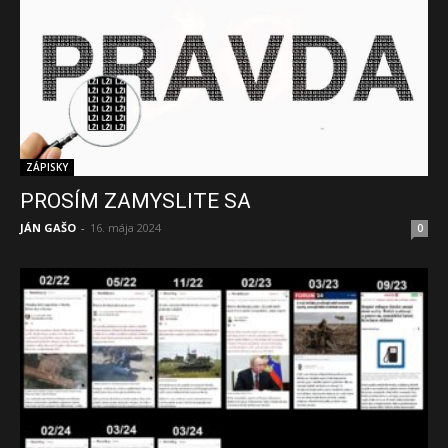
ZÁPISKY
PROSÍM ZAMYSLITE SA
JÁN GAŠO
-
16. mája 2024
0