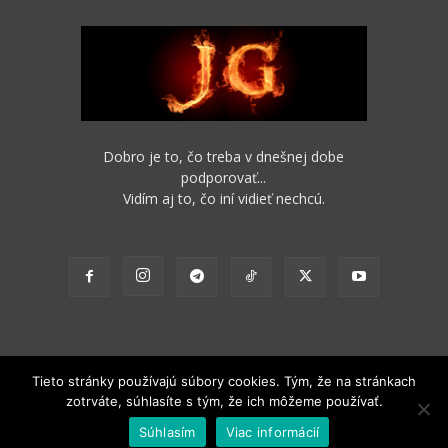
Dobro je to, čo treba v dnešnej dobe
podporovať...
Vidím aj to, čo iní vidieť nechcú.
Tieto stránky používajú súbory cookies. Tým, že na stránkach
zotrváte, súhlasíte s tým, že ich môžeme používať.
2012 - 2022 Obsah stránok je možné s funkčným odkazom na pôvodný
Súhlasím
Viac informácií
zdroj ďalej nekomerčne šíriť.