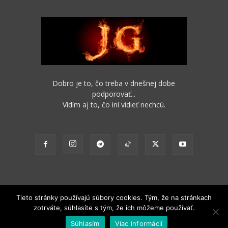
Dobro je to, čo treba v dnešnej dobe
podporovať...
Vidím aj to, čo iní vidieť nechcú.
Tieto stránky používajú súbory cookies. Tým, že na stránkach
zotrváte, súhlasíte s tým, že ich môžeme používať.
2012 - 2022 Obsah stránok je možné s funkčným odkazom na pôvodný
Súhlasím
Viac informácií
zdroj ďalej nekomerčne šíriť.