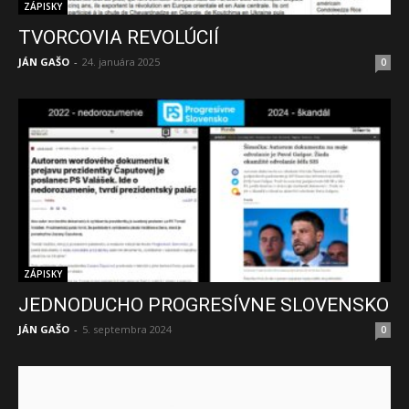
ZÁPISKY
TVORCOVIA REVOLÚCIÍ
JÁN GAŠO
-
24. januára 2025
0
ZÁPISKY
JEDNODUCHO PROGRESÍVNE SLOVENSKO
JÁN GAŠO
-
5. septembra 2024
0