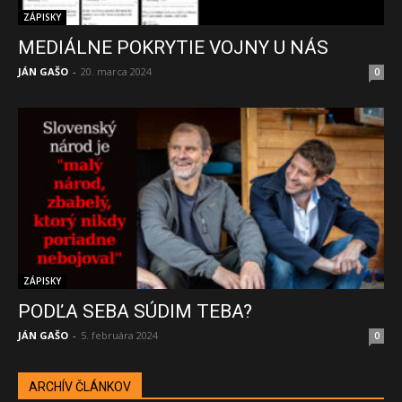
ZÁPISKY
MEDIÁLNE POKRYTIE VOJNY U NÁS
JÁN GAŠO
-
20. marca 2024
0
ZÁPISKY
PODĽA SEBA SÚDIM TEBA?
JÁN GAŠO
-
5. februára 2024
0
ARCHÍV ČLÁNKOV