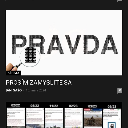
ZÁPISKY
PROSÍM ZAMYSLITE SA
JÁN GAŠO
-
16. mája 2024
0