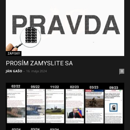
ZÁPISKY
PROSÍM ZAMYSLITE SA
JÁN GAŠO
-
16. mája 2024
0