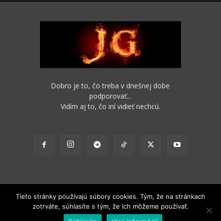
Dobro je to, čo treba v dnešnej dobe
podporovať...
Vidím aj to, čo iní vidieť nechcú.
Tieto stránky používajú súbory cookies. Tým, že na stránkach
zotrváte, súhlasíte s tým, že ich môžeme používať.
2012 - 2022 Obsah stránok je možné s funkčným odkazom na pôvodný