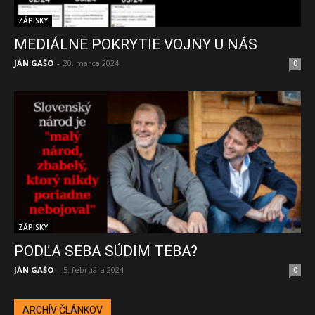
ZÁPISKY
MEDIÁLNE POKRYTIE VOJNY U NÁS
JÁN GAŠO
-
20. marca 2024
0
ZÁPISKY
PODĽA SEBA SÚDIM TEBA?
JÁN GAŠO
-
5. februára 2024
0
ARCHÍV ČLÁNKOV