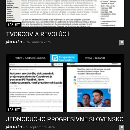
ZÁPISKY
TVORCOVIA REVOLÚCIÍ
JÁN GAŠO
-
24. januára 2025
0
ZÁPISKY
JEDNODUCHO PROGRESÍVNE SLOVENSKO
JÁN GAŠO
-
5. septembra 2024
0