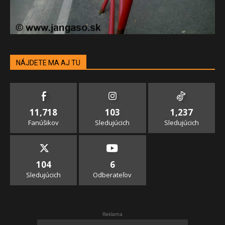
NÁJDETE MA AJ TU
11,718
103
1,237
Fanúšikov
Sledujúcich
Sledujúcich
104
6
Sledujúcich
Odberateľov
Reklama