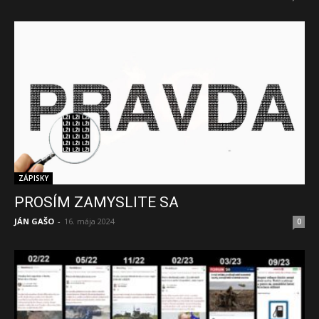
ZÁPISKY
PROSÍM ZAMYSLITE SA
JÁN GAŠO
-
16. mája 2024
0