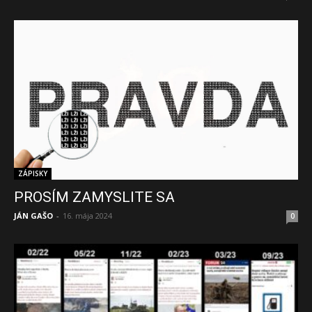
ZÁPISKY
PROSÍM ZAMYSLITE SA
JÁN GAŠO
-
16. mája 2024
0