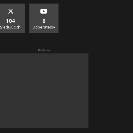
104
6
Sledujúcich
Odberateľov
Reklama