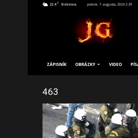
C
22.4
piatok, 7. augusta, 2026 2:39
Bratislava
SLOBODNÝ
ZÁPISNÍK
ZÁPISNÍK
OBRÁZKY
VIDEO
PÍ
463