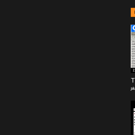
Z
T
JÁ