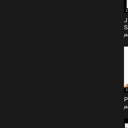
Z
J
S
JÁ
Z
P
JÁ