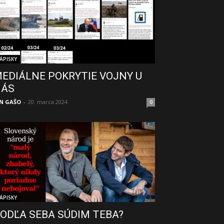
ÁPISKY
EDIÁLNE POKRYTIE VOJNY U
NÁS
N GAŠO
-
20. marca 2024
0
ÁPISKY
ODĽA SEBA SÚDIM TEBA?