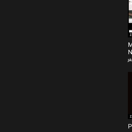
Z
M
JÁ
Z
P