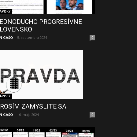
ÁPISKY
EDNODUCHO PROGRESÍVNE
LOVENSKO
N GAŠO
-
5. septembra 2024
0
ÁPISKY
ROSÍM ZAMYSLITE SA
N GAŠO
-
16. mája 2024
0