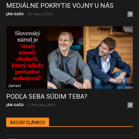
MEDIÁLNE POKRYTIE VOJNY U NÁS
JÁN GAŠO
-
20. marca 2024
0
ZÁPISKY
PODĽA SEBA SÚDIM TEBA?
JÁN GAŠO
-
5. februára 2024
0
ARCHÍV ČLÁNKOV
ARCHÍV