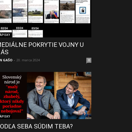
ÁPISKY
EDIÁLNE POKRYTIE VOJNY U
NÁS
N GAŠO
-
20. marca 2024
0
ÁPISKY
ODĽA SEBA SÚDIM TEBA?