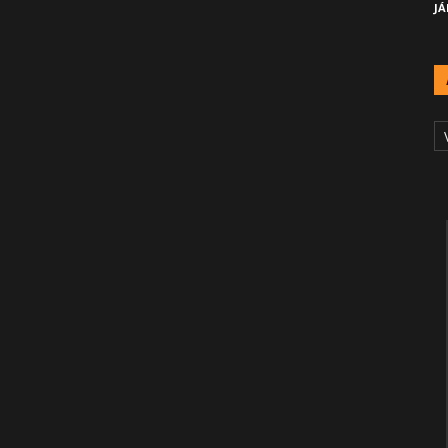
JÁ
A
Č