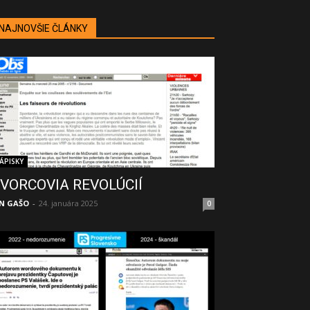
NAJNOVŠIE ČLÁNKY
ÁPISKY
VORCOVIA REVOLÚCIÍ
N GAŠO
-
24. januára 2025
0