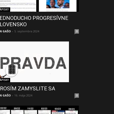
ÁPISKY
EDNODUCHO PROGRESÍVNE
LOVENSKO
N GAŠO
-
5. septembra 2024
0
ÁPISKY
ROSÍM ZAMYSLITE SA
N GAŠO
-
16. mája 2024
0