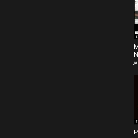
Z
M
JÁ
Z
P