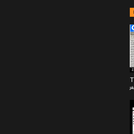
Z
T
JÁ