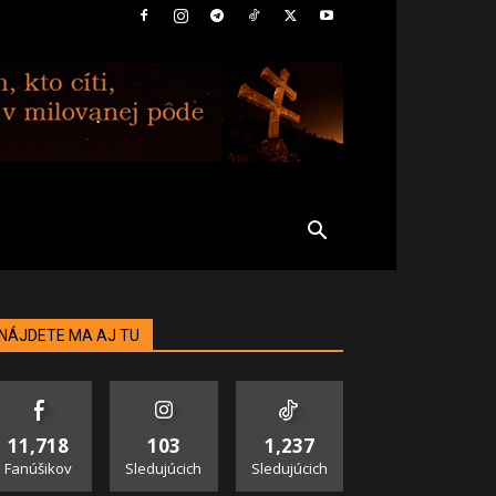
NÁJDETE MA AJ TU
11,718
103
1,237
Fanúšikov
Sledujúcich
Sledujúcich