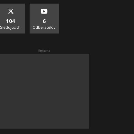
104
6
Sledujúcich
Odberateľov
Reklama