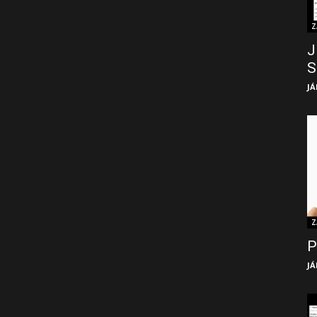
Z
J
S
JÁ
Z
P
JÁ