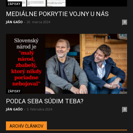
ZÁPISKY
MEDIÁLNE POKRYTIE VOJNY U NÁS
JÁN GAŠO
-
20. marca 2024
0
ZÁPISKY
PODĽA SEBA SÚDIM TEBA?
JÁN GAŠO
-
5. februára 2024
0
ARCHÍV ČLÁNKOV