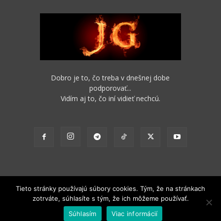
Dobro je to, čo treba v dnešnej dobe
podporovať...
Vidím aj to, čo iní vidieť nechcú.
Tieto stránky používajú súbory cookies. Tým, že na stránkach
zotrváte, súhlasíte s tým, že ich môžeme používať.
2012 - 2022 Obsah stránok je možné s funkčným odkazom na pôvodný
Súhlasím
Viac informácií
zdroj ďalej nekomerčne šíriť.