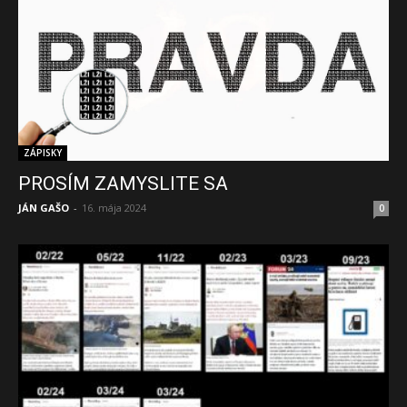
ZÁPISKY
PROSÍM ZAMYSLITE SA
JÁN GAŠO
-
16. mája 2024
0