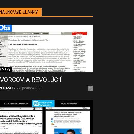
NAJNOVŠIE ČLÁNKY
ÁPISKY
VORCOVIA REVOLÚCIÍ
N GAŠO
-
24. januára 2025
0