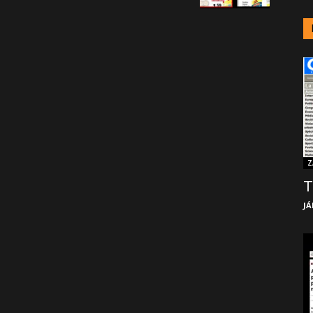
Z
T
JÁ