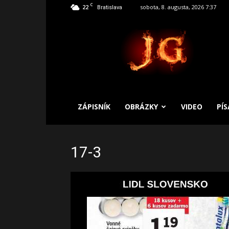
C
22
sobota, 8. augusta, 2026 7:37
Bratislava
SLOBODNÝ
ZÁPISNÍK
ZÁPISNÍK
OBRÁZKY
VIDEO
PÍ
17-3