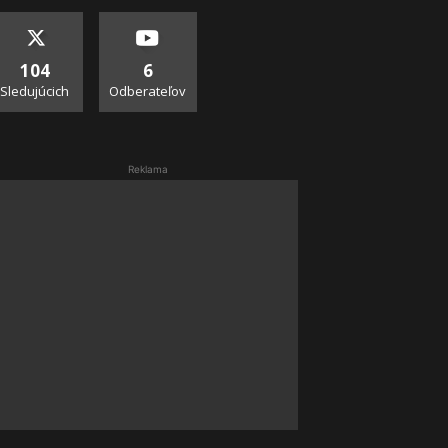
104
6
Sledujúcich
Odberateľov
Reklama