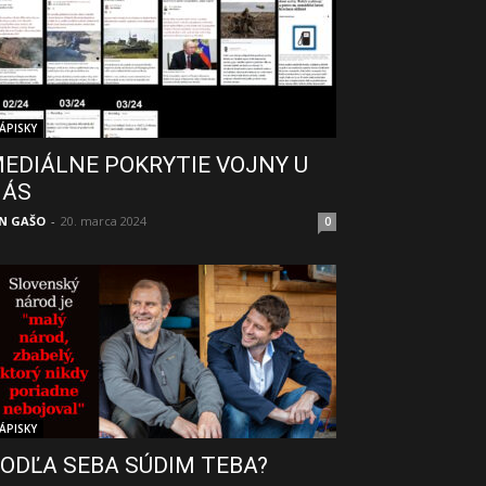
ÁPISKY
EDIÁLNE POKRYTIE VOJNY U
NÁS
N GAŠO
-
20. marca 2024
0
ÁPISKY
ODĽA SEBA SÚDIM TEBA?