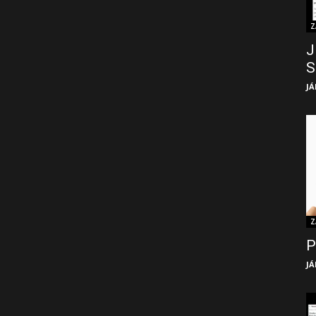
Z
J
S
JÁ
Z
P
JÁ