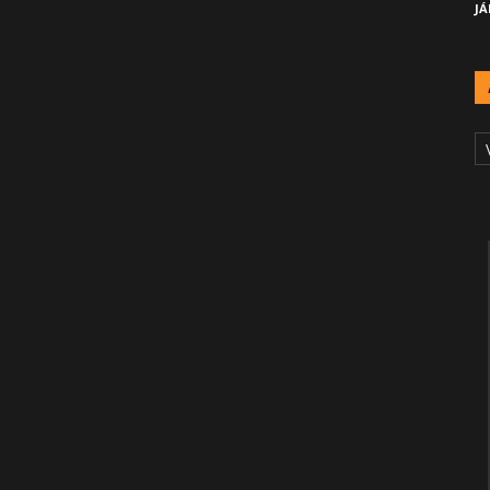
JÁ
A
Č