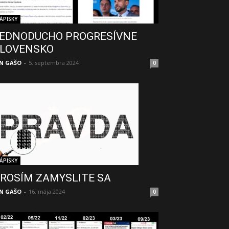
ÁPISKY
EDNODUCHO PROGRESÍVNE
LOVENSKO
N GAŠO
-
5. septembra 2024
0
ÁPISKY
ROSÍM ZAMYSLITE SA
N GAŠO
-
16. mája 2024
0