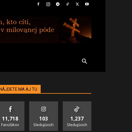
NÁJDETE MA AJ TU
11,718
103
1,237
Fanúšikov
Sledujúcich
Sledujúcich