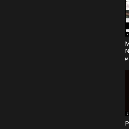
Z
M
JÁ
Z
P