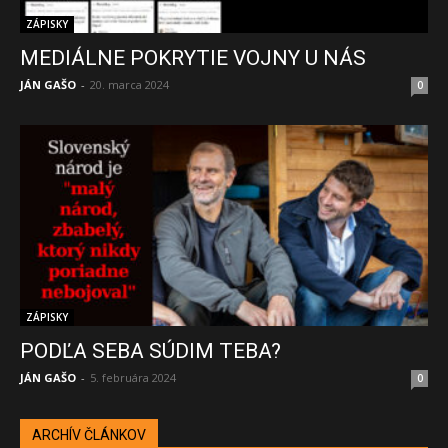
ZÁPISKY
MEDIÁLNE POKRYTIE VOJNY U NÁS
JÁN GAŠO
-
20. marca 2024
0
ZÁPISKY
PODĽA SEBA SÚDIM TEBA?
JÁN GAŠO
-
5. februára 2024
0
ARCHÍV ČLÁNKOV