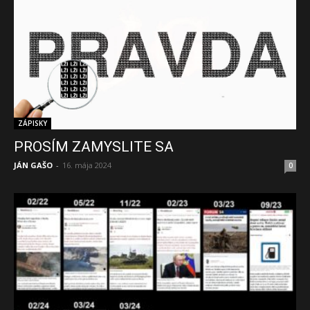
ZÁPISKY
PROSÍM ZAMYSLITE SA
JÁN GAŠO
-
16. mája 2024
0