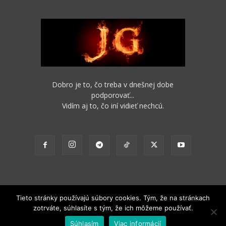
Dobro je to, čo treba v dnešnej dobe
podporovať...
Vidím aj to, čo iní vidieť nechcú.
Tieto stránky používajú súbory cookies. Tým, že na stránkach
zotrváte, súhlasíte s tým, že ich môžeme používať.
2012 - 2022 Obsah stránok je možné s funkčným odkazom na pôvodný
Súhlasím
Viac informácií