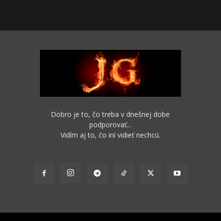
Dobro je to, čo treba v dnešnej dobe
podporovať...
Vidím aj to, čo iní vidieť nechcú.