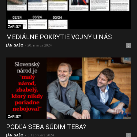
ZÁPISKY
MEDIÁLNE POKRYTIE VOJNY U NÁS
JÁN GAŠO
-
20. marca 2024
0
ZÁPISKY
PODĽA SEBA SÚDIM TEBA?
JÁN GAŠO
-
5. februára 2024
0