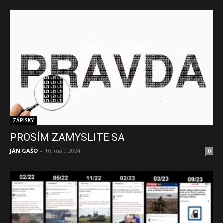
ZÁPISKY
PROSÍM ZAMYSLITE SA
JÁN GAŠO
-
16. mája 2024
0