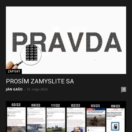
ZÁPISKY
PROSÍM ZAMYSLITE SA
JÁN GAŠO
-
16. mája 2024
0