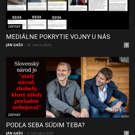
ZÁPISKY
MEDIÁLNE POKRYTIE VOJNY U NÁS
JÁN GAŠO
-
20. marca 2024
0
ZÁPISKY
PODĽA SEBA SÚDIM TEBA?
JÁN GAŠO
-
5. februára 2024
0