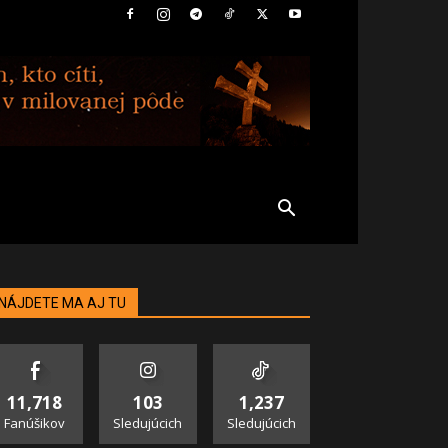
NÁJDETE MA AJ TU
11,718
103
1,237
Fanúšikov
Sledujúcich
Sledujúcich