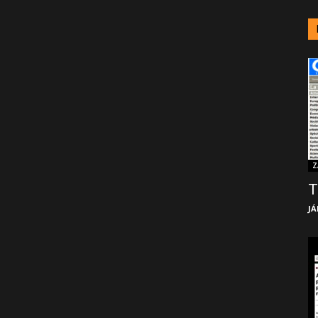
Z
T
JÁ