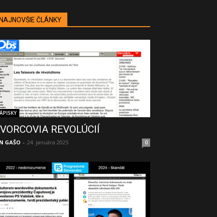
NAJNOVŠIE ČLÁNKY
ÁPISKY
VORCOVIA REVOLÚCIÍ
N GAŠO
-
24. januára 2025
0