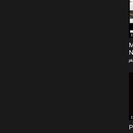
Z
M
JÁ
Z
P