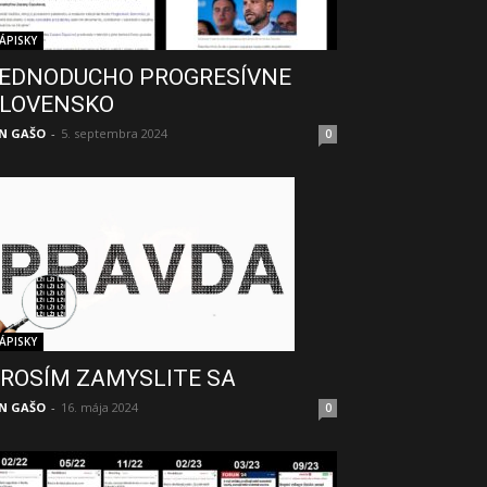
ÁPISKY
EDNODUCHO PROGRESÍVNE
LOVENSKO
N GAŠO
-
5. septembra 2024
0
ÁPISKY
ROSÍM ZAMYSLITE SA
N GAŠO
-
16. mája 2024
0