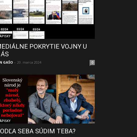
ÁPISKY
EDIÁLNE POKRYTIE VOJNY U
NÁS
N GAŠO
-
20. marca 2024
0
ÁPISKY
ODĽA SEBA SÚDIM TEBA?