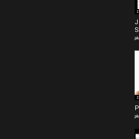
Z
J
S
JÁ
Z
P
JÁ