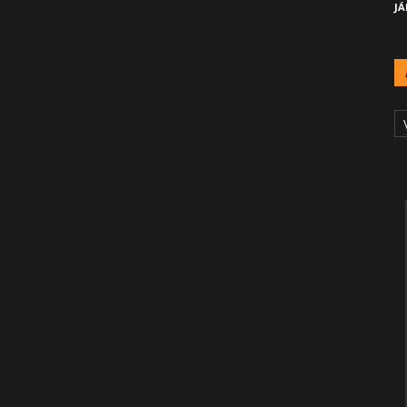
JÁ
A
Č