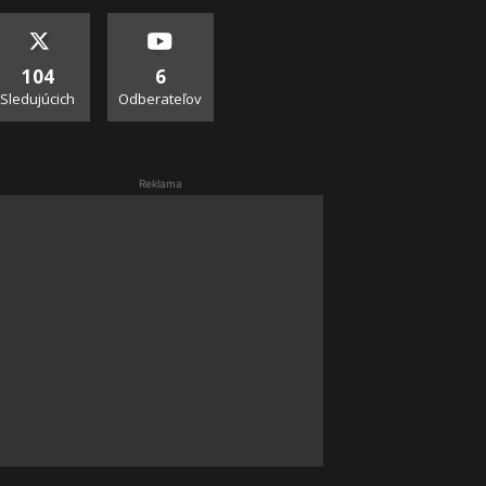
104
6
Sledujúcich
Odberateľov
Reklama