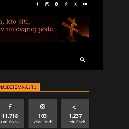
NÁJDETE MA AJ TU
11,718
103
1,237
Fanúšikov
Sledujúcich
Sledujúcich