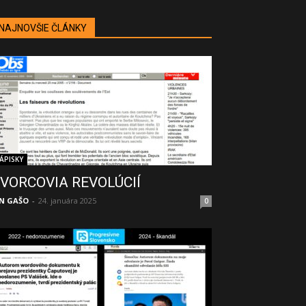
NAJNOVŠIE ČLÁNKY
ÁPISKY
VORCOVIA REVOLÚCIÍ
N GAŠO
-
24. januára 2025
0