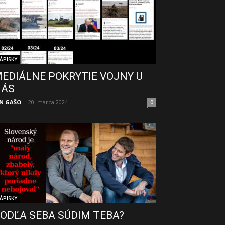
ÁPISKY
EDIÁLNE POKRYTIE VOJNY U
NÁS
N GAŠO
-
20. marca 2024
0
ÁPISKY
ODĽA SEBA SÚDIM TEBA?