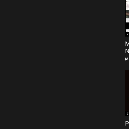
Z
M
JÁ
Z
P