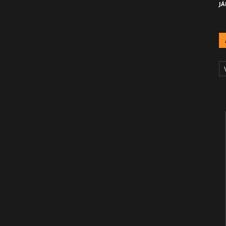
JÁ
A
Č