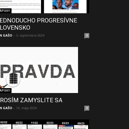
ÁPISKY
EDNODUCHO PROGRESÍVNE
LOVENSKO
N GAŠO
-
5. septembra 2024
0
ÁPISKY
ROSÍM ZAMYSLITE SA
N GAŠO
-
16. mája 2024
0