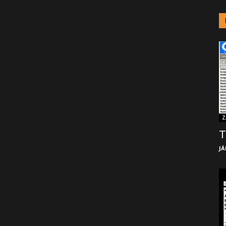
Z
T
JÁ