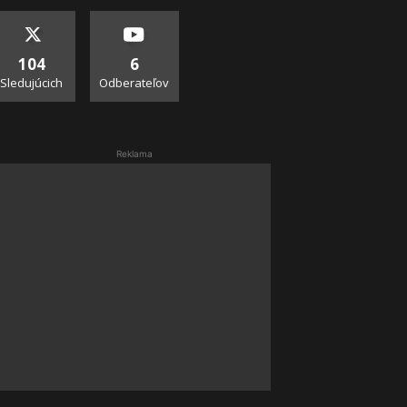
104
6
Sledujúcich
Odberateľov
Reklama