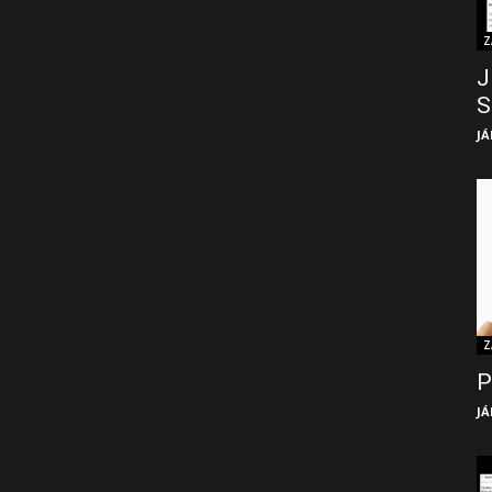
Z
J
S
JÁ
Z
P
JÁ