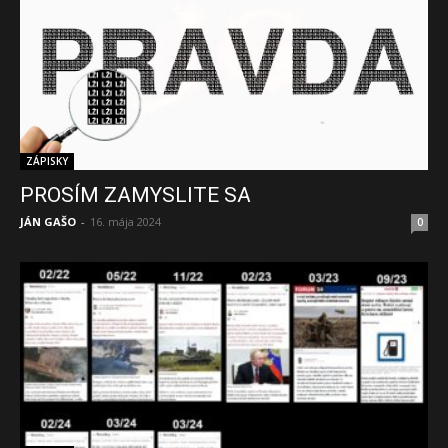
ZÁPISKY
PROSÍM ZAMYSLITE SA
JÁN GAŠO
-
16. mája 2024
0