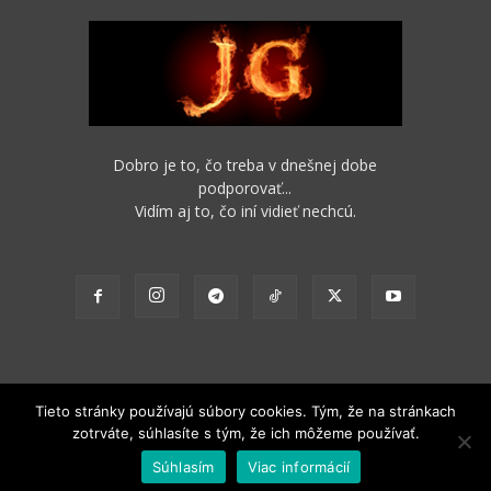
Dobro je to, čo treba v dnešnej dobe
podporovať...
Vidím aj to, čo iní vidieť nechcú.
Tieto stránky používajú súbory cookies. Tým, že na stránkach
zotrváte, súhlasíte s tým, že ich môžeme používať.
2012 - 2022 Obsah stránok je možné s funkčným odkazom na pôvodný
Súhlasím
Viac informácií
zdroj ďalej nekomerčne šíriť.