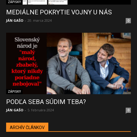
ZÁPISKY
MEDIÁLNE POKRYTIE VOJNY U NÁS
JÁN GAŠO
-
20. marca 2024
0
ZÁPISKY
PODĽA SEBA SÚDIM TEBA?
JÁN GAŠO
-
5. februára 2024
0
ARCHÍV ČLÁNKOV