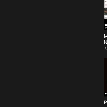
Z
M
JÁ
Z
P