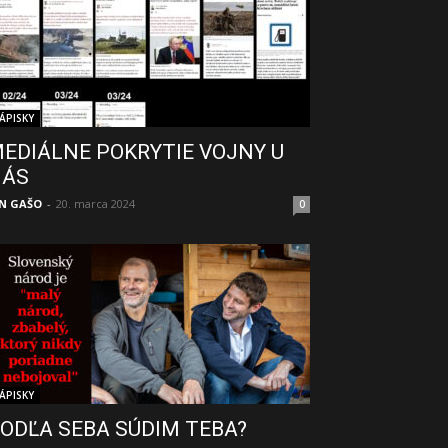
ÁPISKY
EDIÁLNE POKRYTIE VOJNY U
NÁS
N GAŠO
-
20. marca 2024
0
ÁPISKY
ODĽA SEBA SÚDIM TEBA?