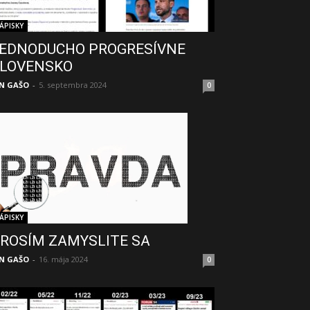
ÁPISKY
EDNODUCHO PROGRESÍVNE
LOVENSKO
N GAŠO
-
5. septembra 2024
0
ÁPISKY
ROSÍM ZAMYSLITE SA
N GAŠO
-
16. mája 2024
0