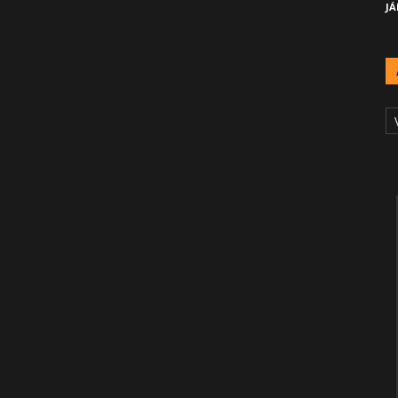
JÁ
A
Č