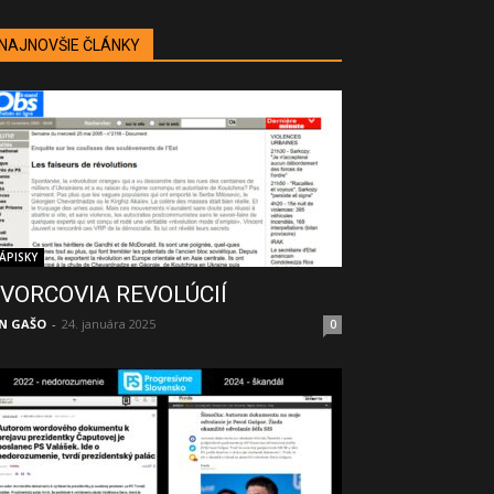
NAJNOVŠIE ČLÁNKY
ÁPISKY
VORCOVIA REVOLÚCIÍ
N GAŠO
-
24. januára 2025
0