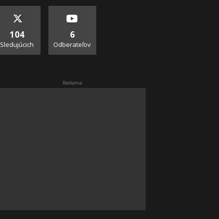
104
6
Sledujúcich
Odberateľov
Reklama