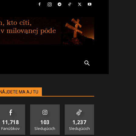
NÁJDETE MA AJ TU
11,718
103
1,237
Fanúšikov
Sledujúcich
Sledujúcich