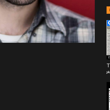
Z
T
JÁ