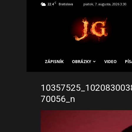
C
22.4
piatok, 7. augusta, 2026 3:30
Bratislava
SLOBODNÝ
ZÁPISNÍK
ZÁPISNÍK
OBRÁZKY
VIDEO
PÍ
10357525_102083003
70056_n