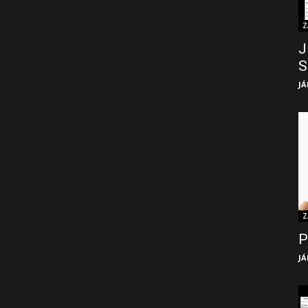
Z
J
S
JÁ
Z
P
JÁ