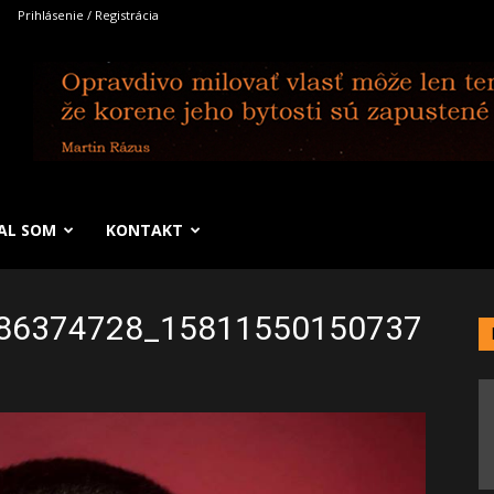
Prihlásenie / Registrácia
SAL SOM
KONTAKT
86374728_15811550150737