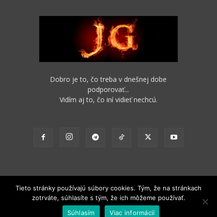
Dobro je to, čo treba v dnešnej dobe
podporovať...
Vidím aj to, čo iní vidieť nechcú.
Tieto stránky používajú súbory cookies. Tým, že na stránkach
zotrváte, súhlasíte s tým, že ich môžeme používať.
2012 - 2022 Obsah stránok je možné s funkčným odkazom na pôvodný
Súhlasím
Viac informácií
zdroj ďalej nekomerčne šíriť.