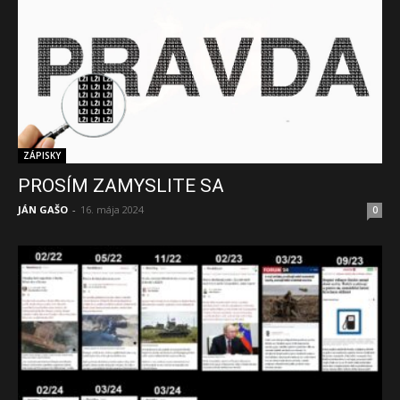
ZÁPISKY
PROSÍM ZAMYSLITE SA
JÁN GAŠO
-
16. mája 2024
0