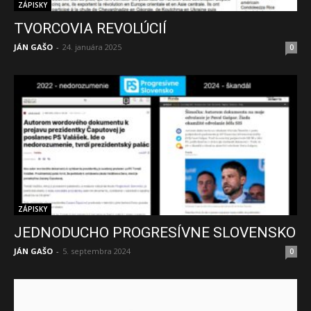
ZÁPISKY
TVORCOVIA REVOLÚCIÍ
JÁN GAŠO
-
24. januára 2025
0
ZÁPISKY
JEDNODUCHO PROGRESÍVNE SLOVENSKO
JÁN GAŠO
-
5. septembra 2024
0