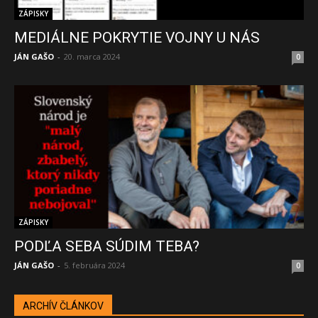
ZÁPISKY
MEDIÁLNE POKRYTIE VOJNY U NÁS
JÁN GAŠO
-
20. marca 2024
0
ZÁPISKY
PODĽA SEBA SÚDIM TEBA?
JÁN GAŠO
-
5. februára 2024
0
ARCHÍV ČLÁNKOV