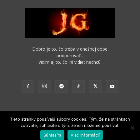
Dobro je to, čo treba v dnešnej dobe
podporovať...
Vidím aj to, čo iní vidieť nechcú.
Tieto stránky používajú súbory cookies. Tým, že na stránkach
zotrváte, súhlasíte s tým, že ich môžeme používať.
2012 - 2022 Obsah stránok je možné s funkčným odkazom na pôvodný
Súhlasím
Viac informácií
zdroj ďalej nekomerčne šíriť.