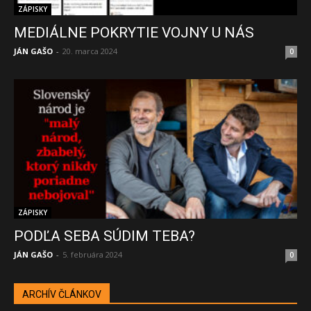
ZÁPISKY
MEDIÁLNE POKRYTIE VOJNY U NÁS
JÁN GAŠO
-
20. marca 2024
0
ZÁPISKY
PODĽA SEBA SÚDIM TEBA?
JÁN GAŠO
-
5. februára 2024
0
ARCHÍV ČLÁNKOV