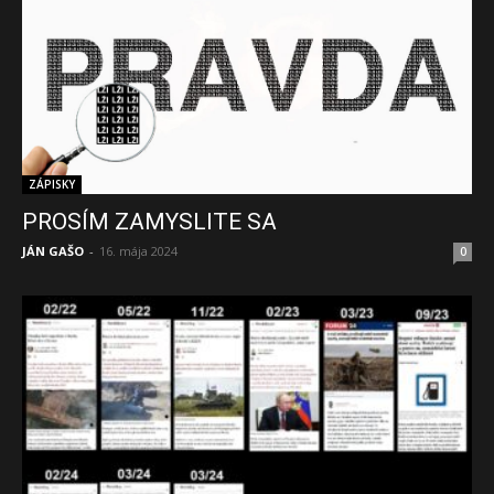
ZÁPISKY
PROSÍM ZAMYSLITE SA
JÁN GAŠO
-
16. mája 2024
0