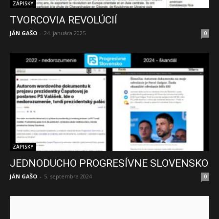
ZÁPISKY
TVORCOVIA REVOLÚCIÍ
JÁN GAŠO
-
24. januára 2025
0
ZÁPISKY
JEDNODUCHO PROGRESÍVNE SLOVENSKO
JÁN GAŠO
-
5. septembra 2024
0