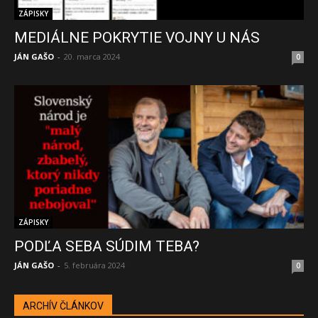
ZÁPISKY
MEDIÁLNE POKRYTIE VOJNY U NÁS
JÁN GAŠO
-
20. marca 2024
0
ZÁPISKY
PODĽA SEBA SÚDIM TEBA?
JÁN GAŠO
-
5. februára 2024
0
ARCHÍV ČLÁNKOV