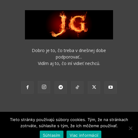
Dobro je to, čo treba v dnešnej dobe
podporovať...
Vidím aj to, čo iní vidieť nechcú.
Tieto stránky používajú súbory cookies. Tým, že na stránkach
zotrváte, súhlasíte s tým, že ich môžeme používať.
2012 - 2022 Obsah stránok je možné s funkčným odkazom na pôvodný
Súhlasím
Viac informácií
zdroj ďalej nekomerčne šíriť.