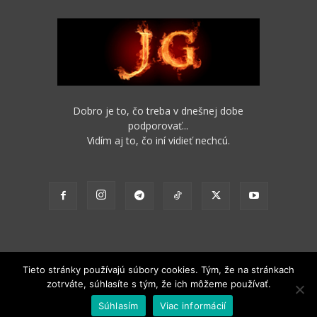
Dobro je to, čo treba v dnešnej dobe
podporovať...
Vidím aj to, čo iní vidieť nechcú.
Tieto stránky používajú súbory cookies. Tým, že na stránkach
zotrváte, súhlasíte s tým, že ich môžeme používať.
2012 - 2022 Obsah stránok je možné s funkčným odkazom na pôvodný
Súhlasím
Viac informácií
zdroj ďalej nekomerčne šíriť.