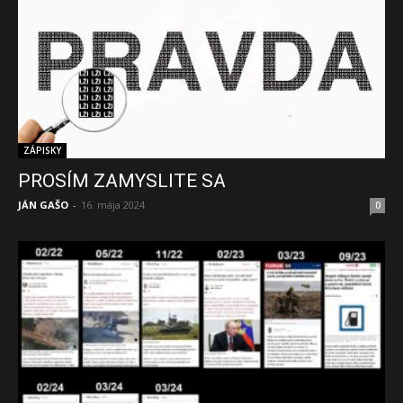
ZÁPISKY
PROSÍM ZAMYSLITE SA
JÁN GAŠO
-
16. mája 2024
0