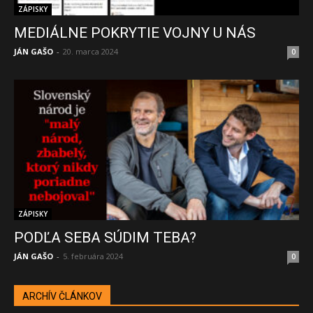
ZÁPISKY
MEDIÁLNE POKRYTIE VOJNY U NÁS
JÁN GAŠO
-
20. marca 2024
0
ZÁPISKY
PODĽA SEBA SÚDIM TEBA?
JÁN GAŠO
-
5. februára 2024
0
ARCHÍV ČLÁNKOV