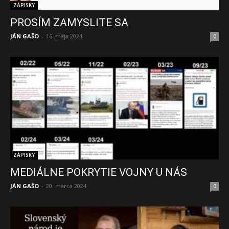
ZÁPISKY
PROSÍM ZAMYSLITE SA
JÁN GAŠO
-
16. mája 2024
0
ZÁPISKY
MEDIÁLNE POKRYTIE VOJNY U NÁS
JÁN GAŠO
-
20. marca 2024
0