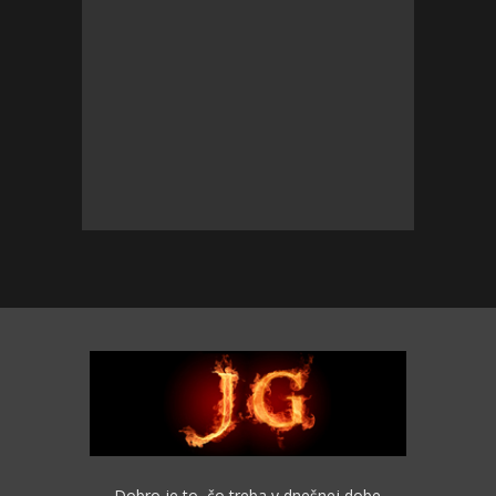
Dobro je to, čo treba v dnešnej dobe