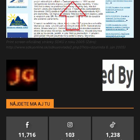
Print screen oficiálnej stránky SDKÚ z roku 2005 (Zdroj:
http://www.sdkuonline.sk/sdkuvovlade2.php3?kto=dzurinda 6. jún 2005)
NÁJDETE MA AJ TU
11,716
103
1,238