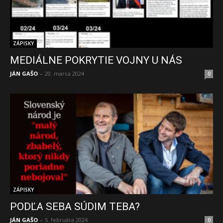
ZÁPISKY
MEDIÁLNE POKRYTIE VOJNY U NÁS
JÁN GAŠO
-
20. marca 2024
0
ZÁPISKY
PODĽA SEBA SÚDIM TEBA?
JÁN GAŠO
-
5. februára 2024
0