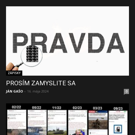
ZÁPISKY
PROSÍM ZAMYSLITE SA
JÁN GAŠO
-
16. mája 2024
0