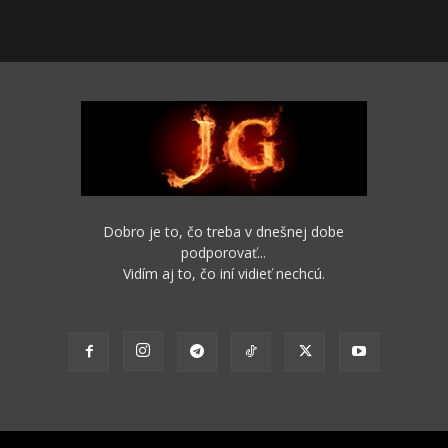
Dobro je to, čo treba v dnešnej dobe
podporovať...
Vidím aj to, čo iní vidieť nechcú.