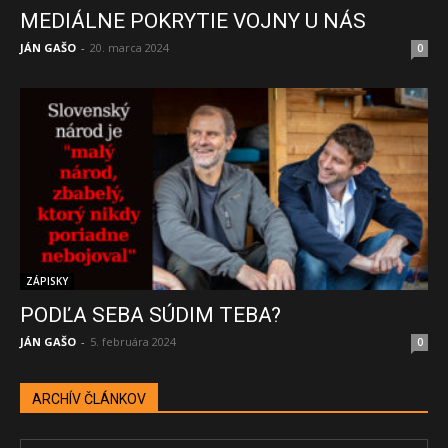
MEDIÁLNE POKRYTIE VOJNY U NÁS
JÁN GAŠO
-
20. marca 2024
0
ZÁPISKY
PODĽA SEBA SÚDIM TEBA?
JÁN GAŠO
-
5. februára 2024
0
ARCHÍV ČLÁNKOV
ARCHÍV