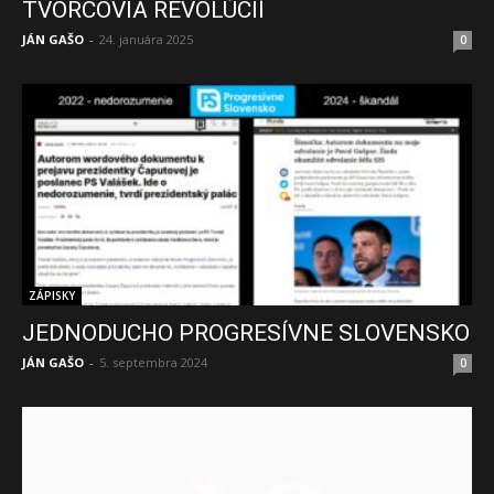
TVORCOVIA REVOLÚCIÍ
JÁN GAŠO
-
24. januára 2025
0
ZÁPISKY
JEDNODUCHO PROGRESÍVNE SLOVENSKO
JÁN GAŠO
-
5. septembra 2024
0