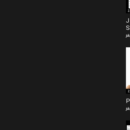
Z
J
S
JÁ
Z
P
JÁ