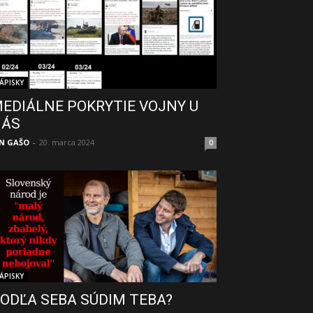
ÁPISKY
EDIÁLNE POKRYTIE VOJNY U
NÁS
N GAŠO
-
20. marca 2024
0
ÁPISKY
ODĽA SEBA SÚDIM TEBA?