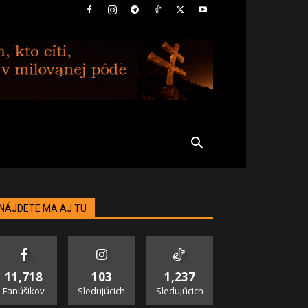
NÁJDETE MA AJ TU
11,718
103
1,237
Fanúšikov
Sledujúcich
Sledujúcich