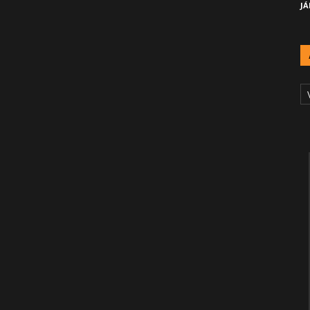
JÁ
A
Č