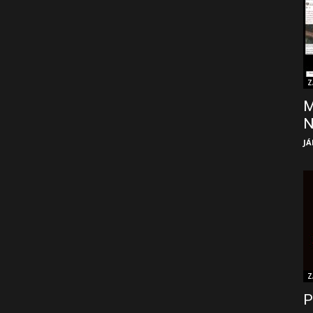
Z
M
JÁ
Z
P