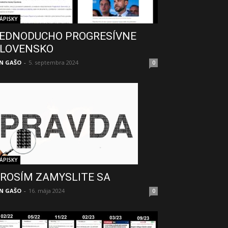
ÁPISKY
EDNODUCHO PROGRESÍVNE
LOVENSKO
N GAŠO
-
5. septembra 2024
0
ÁPISKY
ROSÍM ZAMYSLITE SA
N GAŠO
-
16. mája 2024
0