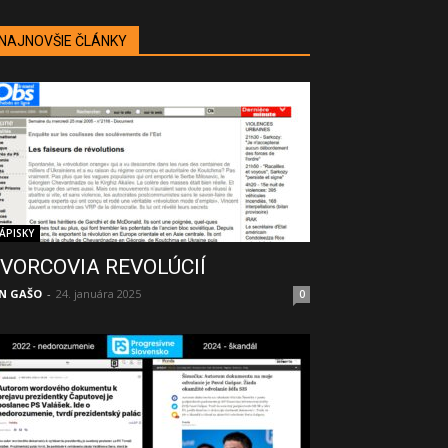
NAJNOVŠIE ČLÁNKY
ÁPISKY
VORCOVIA REVOLÚCIÍ
N GAŠO
-
24. januára 2025
0