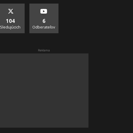
104
6
Sledujúcich
Odberateľov
Reklama