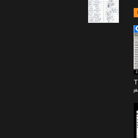
Z
T
JÁ