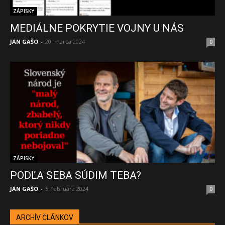
ZÁPISKY
MEDIÁLNE POKRYTIE VOJNY U NÁS
JÁN GAŠO
-
20. marca 2024
0
ZÁPISKY
PODĽA SEBA SÚDIM TEBA?
JÁN GAŠO
-
5. februára 2024
0
ARCHÍV ČLÁNKOV