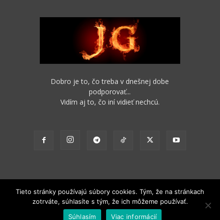
Dobro je to, čo treba v dnešnej dobe
podporovať...
Vidím aj to, čo iní vidieť nechcú.
Tieto stránky používajú súbory cookies. Tým, že na stránkach
zotrváte, súhlasíte s tým, že ich môžeme používať.
2012 - 2022 Obsah stránok je možné s funkčným odkazom na pôvodný
Súhlasím
Viac informácií
zdroj ďalej nekomerčne šíriť.