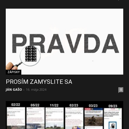
ZÁPISKY
PROSÍM ZAMYSLITE SA
JÁN GAŠO
-
16. mája 2024
0